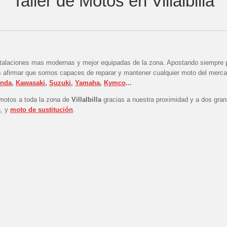
Taller de Motos en Villalbilla
stalaciones mas modernas y mejor equipadas de la zona. Apostando siempre p
 afirmar que somos capaces de reparar y mantener cualquier moto del mercado
nda
,
Kawasaki
,
Suzuki
,
Yamaha
,
Kymco
...
motos a toda la zona de
Villalbilla
gracias a nuestra proximidad y a dos gran
s
, y
moto de
sustitución
.