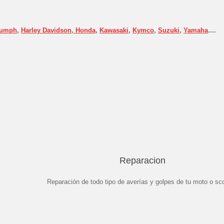
iumph
,
Harley Davidson
,
Honda
,
Kawasaki
,
Kymco
,
Suzuki
,
Yamaha
....
Reparacion
Reparación de todo tipo de averías y golpes de tu moto o sco