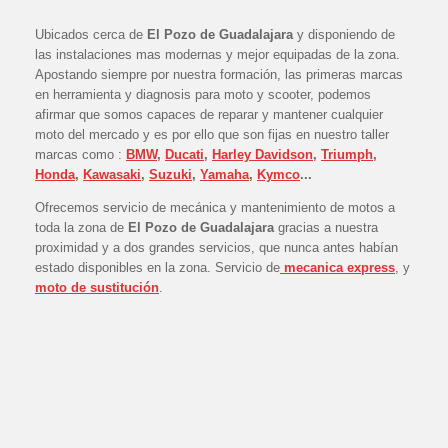
Ubicados cerca de
El Pozo de Guadalajara
y disponiendo de
las instalaciones mas modernas y mejor equipadas de la zona.
Apostando siempre por nuestra formación, las primeras marcas
en herramienta y diagnosis para moto y scooter, podemos
afirmar que somos capaces de reparar y mantener cualquier
moto del mercado y es por ello que son fijas en nuestro taller
marcas como :
BMW
,
Ducati
,
Harley Davidson
,
Triumph
,
Honda
,
Kawasaki
,
Suzuki
,
Yamaha
,
Kymco
...
Ofrecemos servicio de mecánica y mantenimiento de motos a
toda la zona de
El Pozo de Guadalajara
gracias a nuestra
proximidad y a dos grandes servicios, que nunca antes habían
estado disponibles en la zona. Servicio de
mecanica express
, y
moto de
sustitución
.