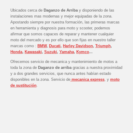
Ubicados cerca de
Daganzo de Arriba
y disponiendo de las
instalaciones mas modernas y mejor equipadas de la zona.
Apostando siempre por nuestra formación, las primeras marcas
en herramienta y diagnosis para moto y scooter, podemos
afirmar que somos capaces de reparar y mantener cualquier
moto del mercado y es por ello que son fijas en nuestro taller
marcas como :
BMW
,
Ducati
,
Harley Davidson
,
Triumph
,
Honda
,
Kawasaki
,
Suzuki
,
Yamaha
,
Kymco
...
Ofrecemos servicio de mecanica y mantenimiento de motos a
toda la zona de
Daganzo de arriba
gracias a nuestra proximidad
y a dos grandes servicios, que nunca antes habían estado
disponibles en la zona. Servicio de
mecanica express
, y
moto
de
sustitución
.